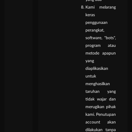
Kami melarang
keras
penggunaan
perangkat,
software, "bots",
program atau
metode apapun
yang
diaplikasikan
untuk
menghasilkan
taruhan yang
tidak wajar dan
merugikan pihak
kami. Penutupan
account akan
dilakukan tanpa