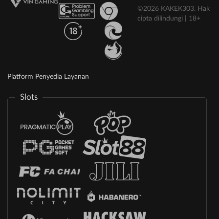
©2026 KAKEK303. Hak
cipta dilindungi | 18+
Platform Penyedia Layanan
Slots