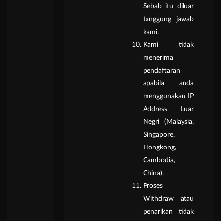
Sebab itu diluar
tanggung jawab
kami.
Kami tidak
menerima
pendaftaran
apabila anda
menggunakan IP
Address Luar
Negri (Malaysia,
Singapore,
Hongkong,
Cambodia,
China).
Proses
Withdraw atau
penarikan tidak