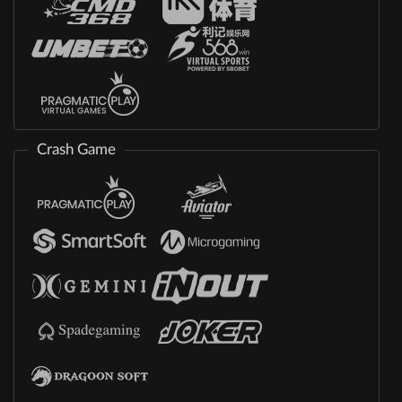
Crash Game