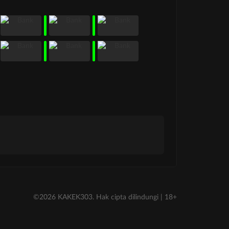
©2026 KAKEK303. Hak cipta dilindungi | 18+