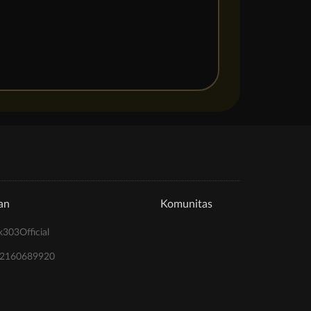
an
Komunitas
303Official
2160689920