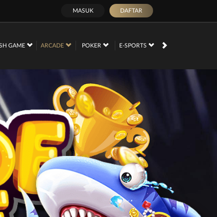
MASUK
DAFTAR
SH GAME
ARCADE
POKER
E-SPORTS
SABUNG AYAM