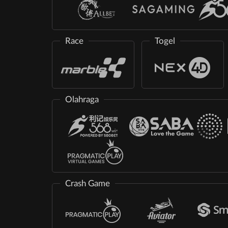
Race
Togel
Olahraga
Crash Game