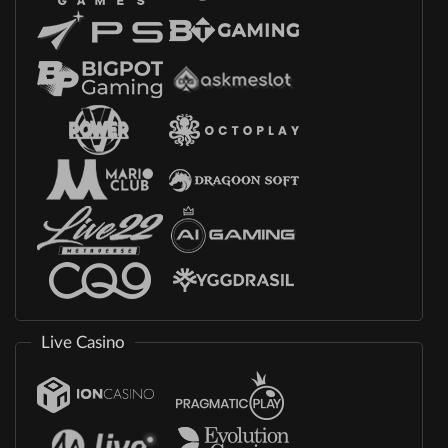
Live Casino