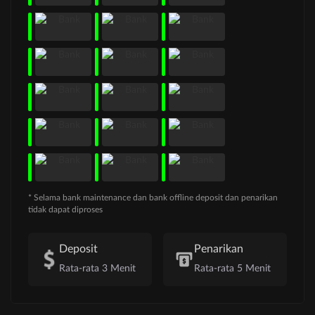
* Selama bank maintenance dan bank offline deposit dan penarikan
tidak dapat diproses
Deposit
Penarikan
Rata-rata 3 Menit
Rata-rata 5 Menit