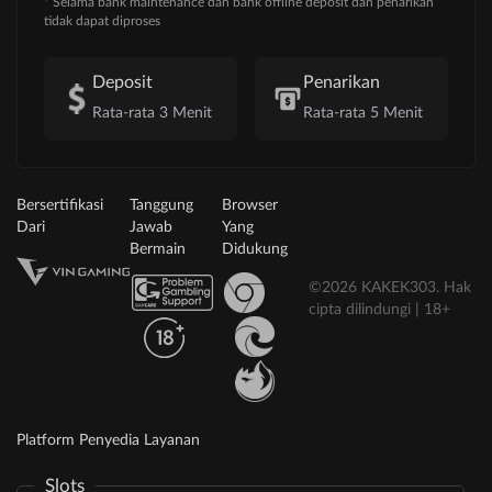
* Selama bank maintenance dan bank offline deposit dan penarikan
tidak dapat diproses
Deposit
Penarikan
Rata-rata 3 Menit
Rata-rata 5 Menit
Bersertifikasi
Tanggung
Browser
Dari
Jawab
Yang
Bermain
Didukung
©2026 KAKEK303. Hak
cipta dilindungi | 18+
Platform Penyedia Layanan
Slots