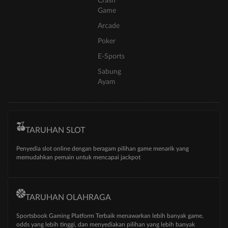
Crash
Game
Arcade
Poker
E-Sports
Sabung
Ayam
TARUHAN SLOT
Penyedia slot online dengan beragam pilihan game menarik yang
memudahkan pemain untuk mencapai jackpot
TARUHAN OLAHRAGA
Sportsbook Gaming Platform Terbaik menawarkan lebih banyak game,
odds yang lebih tinggi, dan menyediakan pilihan yang lebih banyak