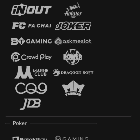
Poker