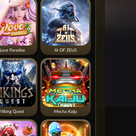
Love Paradise
AI OF ZEUS
Viking Quest
Mecha Kaiju