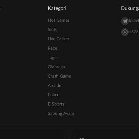
m
Kategori
Dukung
Hot Games
Kakek
Slots
+628
Live Casino
Race
Togel
Olahraga
Crash Game
Arcade
Poker
E-Sports
Sabung Ayam