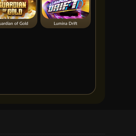
uardian of Gold
Lumina Drift