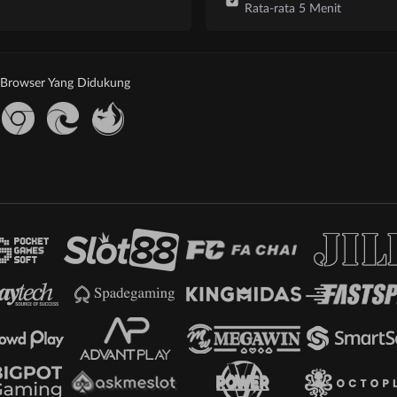
Rata-rata 5 Menit
Browser Yang Didukung