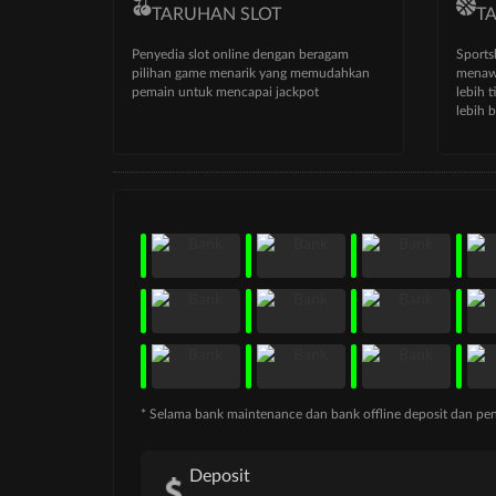
TARUHAN SLOT
T
Penyedia slot online dengan beragam
Sports
pilihan game menarik yang memudahkan
menawa
pemain untuk mencapai jackpot
lebih 
lebih 
* Selama bank maintenance dan bank offline deposit dan pen
Deposit