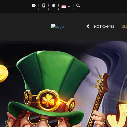
HOT GAMES
SL