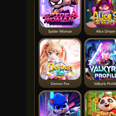
Spider Woman
Alice Dream
Demon Fox
Valkyrie Profil