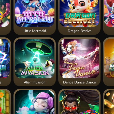
Little Mermaid
Dragon Festive
e
Alien Invasion
Dance Dance Dance