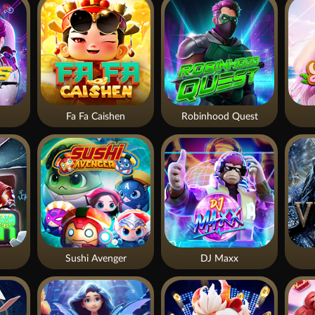
Fa Fa Caishen
Robinhood Quest
Sushi Avenger
DJ Maxx