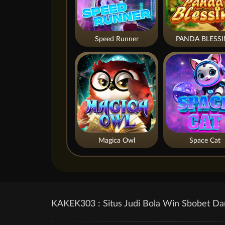
Speed Runner
PANDA BLESS
Magica Owl
Space Cat
KAKEK303 : Situs Judi Bola Win Sbobet Da