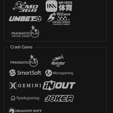
Crash Game