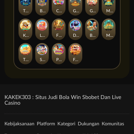
THRONE OF POSEIDON
BATTLE OF ALLIANCE
Color Bingo
GEMS MINER
GOD OF FORTUNE 2
MASTER OF GOLD MINER 2
KUNG FU LEOPARD
LUCKY TIGER
FORTUNE GEMS 2000
DJ SEAL
Book of Egypt
MASTER OF GOLD MINER
TREASURES OF EGYPT
SUPREME ACE
PINATA 1000
Fortune Lion
KAKEK303 : Situs Judi Bola Win Sbobet Dan Live
Casino
Kebijaksanaan
Platform
Kategori
Dukungan
Komunitas