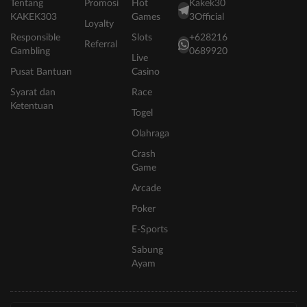
Tentang
Promosi
Hot
Kakek30
KAKEK303
Games
3Official
Loyalty
Responsible
Slots
+628216
Referral
Gambling
0689920
Live
Pusat Bantuan
Casino
Syarat dan
Race
Ketentuan
Togel
Olahraga
Crash
Game
Arcade
Poker
E-Sports
Sabung
Ayam