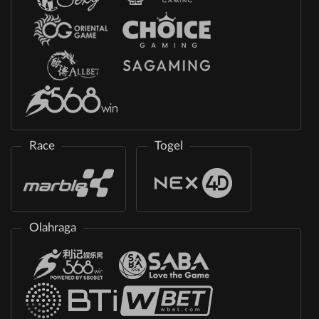
Race
Togel
Olahraga