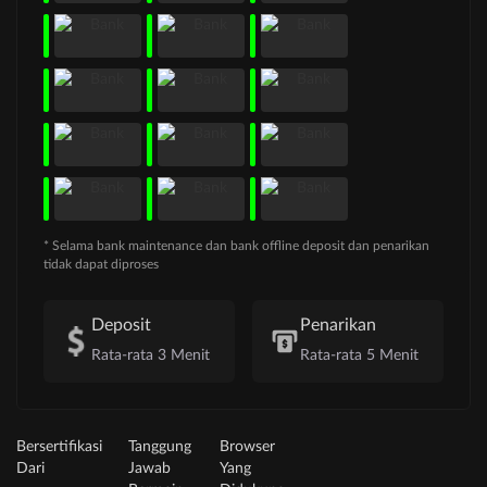
* Selama bank maintenance dan bank offline deposit dan penarikan
tidak dapat diproses
Deposit
Penarikan
Rata-rata 3 Menit
Rata-rata 5 Menit
Bersertifikasi
Tanggung
Browser
Dari
Jawab
Yang