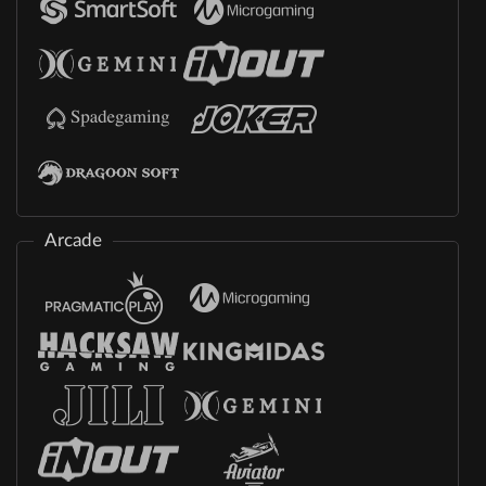
Arcade