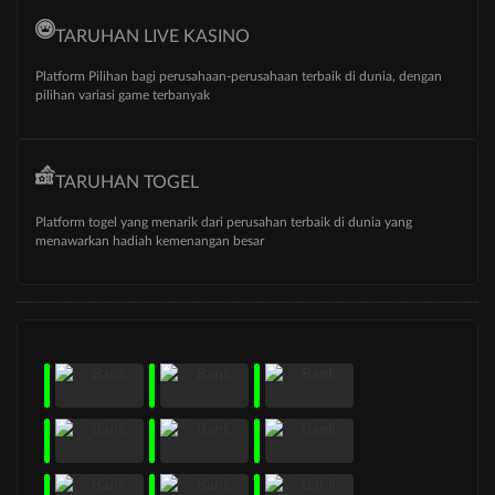
TARUHAN LIVE KASINO
Platform Pilihan bagi perusahaan-perusahaan terbaik di dunia, dengan
pilihan variasi game terbanyak
TARUHAN TOGEL
Platform togel yang menarik dari perusahan terbaik di dunia yang
menawarkan hadiah kemenangan besar