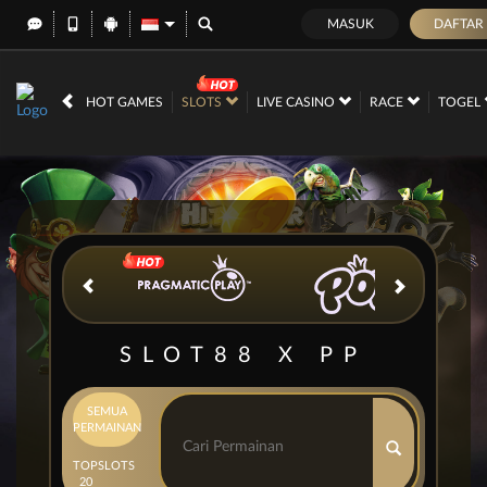
MASUK
DAFTAR
IDR
12,685,481,
HOT GAMES
SLOTS
LIVE CASINO
RACE
TOGEL
SLOT88 X PP
SEMUA
PERMAINAN
TOP
SLOTS
20