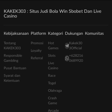
KAKEK303 : Situs Judi Bola Win Sbobet Dan Live
Casino
Kebijaksanaan
Platform
Kategori
Dukungan
Komunitas
Tentang
Promosi
Hot
Kakek30
KAKEK303
Games
3Official
Loyalty
Responsible
Slots
+628216
Referral
Gambling
0689920
Live
Pusat Bantuan
Casino
Syarat dan
Race
Ketentuan
Togel
Olahraga
Crash
Game
Arcade