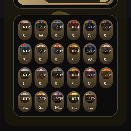
RTP
96%
RTP
95%
RTP
98%
RTP
98%
RTP
96%
RTP
95%
Slot88 Gates of Olympus Super Scatter
Wukong - Black Scatter
Slot88 Olympus 1000
Bang Gacor 1000
Goyang Gaib
Slot88 Mahjong Wins 3 Black Scatter
RTP
97%
RTP
97%
RTP
95%
RTP
97%
RTP
95%
RTP
97%
Pirate Quest 1000
Starlight Princess 1000
Slot88 Princess
Slot88 Mahjong Wins 2
Way of Ninja
Slot88 Olympus
RTP
96%
RTP
98%
RTP
98%
RTP
97%
RTP
98%
RTP
97%
JaJanan Pasar
Slot88 Sweet Bonanza Super Scatter
Slot88 Gates of Gatot Kaca 1000
Slot88 Bonanza
Mochi Mania 1000
Slot88 Sweet Bonanza 1000
RTP
97%
RTP
97%
RTP
93%
RTP
88%
RTP
89%
Slot88 Wisdom of Athena 1000
Slot88 Rush
Mighty Hercules
Slot88 Gems
Thor vs Hercules