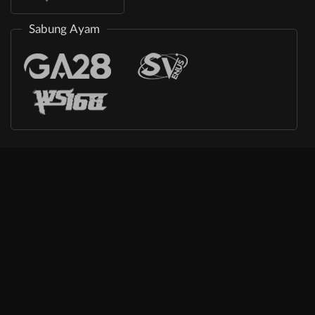
Sabung Ayam