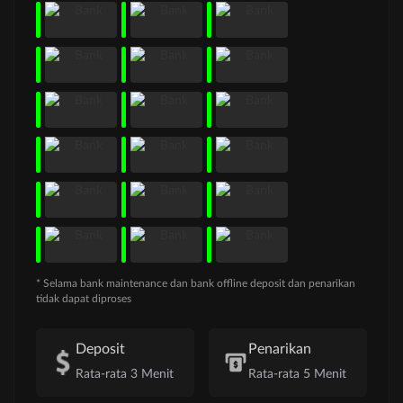
* Selama bank maintenance dan bank offline deposit dan penarikan
tidak dapat diproses
Deposit
Penarikan
Rata-rata 3 Menit
Rata-rata 5 Menit