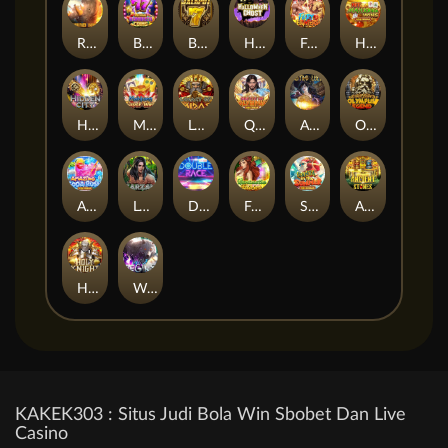
Rhino King
Bonanza Coins
Big Sevens Jackpot
Halloween Ghost
Fury Fighters
Hit Mahjong Wins
Hidden City
Mahjong Super Wins
Legacy of Midas
Quests of Olympus
Astro Luck
Olympus Legend
Amazing Soda Rush
Legend of Tarzan
Double Race
Fantastic Faries
Santa in the Summer
Ancient Stones
Holy Knight
Wolf Begins
KAKEK303 : Situs Judi Bola Win Sbobet Dan Live
Casino