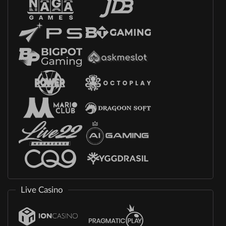
Live Casino