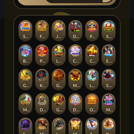
Shoot Piggy
Fiesta Frenzy
Jewely Spin
Dr.Franken’s Lab
Panda’s Jackpot
Safari Run
BigBang Spin
Pop Popcorns
Little Witch's Fortune
Celestial Goddess
Cherry Bell
Elizabeth Lab
Golden Panda
King of Pig
Gold of the King
Magic Fire
Lucky Waterfalls
Sword Master
Mystery Wind
Detective’s Dream
Gold Dragon
Diamond Mask
Oriental Treasures
Mega Cave