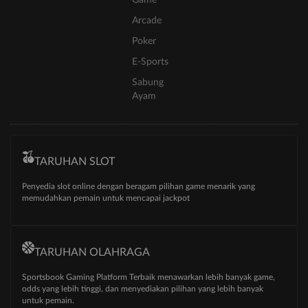
Game
Arcade
Poker
E-Sports
Sabung
Ayam
TARUHAN SLOT
Penyedia slot online dengan beragam pilihan game menarik yang
memudahkan pemain untuk mencapai jackpot
TARUHAN OLAHRAGA
Sportsbook Gaming Platform Terbaik menawarkan lebih banyak game,
odds yang lebih tinggi, dan menyediakan pilihan yang lebih banyak
untuk pemain.