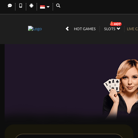
HOT GAMES
SLOTS
LIVE 