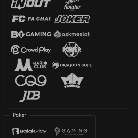
Poker