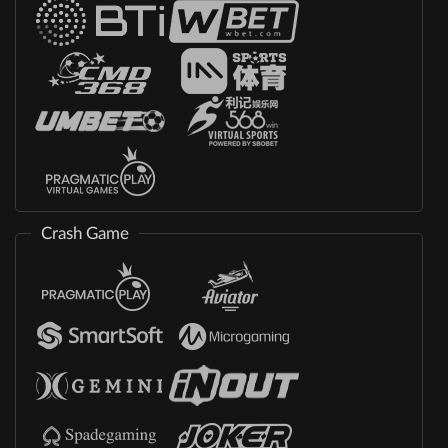
Crash Game