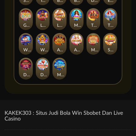
Sugar Candy Bonanza
Treasures of Olympus 1000
BREAK THE BANK
BUNNY VIP NIGHT
DIAMOND KING
EYES OF RA
GOLDEN FORTUNE HORSE
LADY OF RA
LUCKY TIGER
MAGIC PEARLS
THE BIG THE FAT THE UGLY
TIDES OF FORTUNE
WHITE ELEPHANT
WILD MINER
AFRICAN BUFFALO 5000
APHRODITE’S BLESSING
MEGA FORTUNE OX
SUSHI RUSH
DRACULA’S CASTLE BANQUET
DRAGON FORTUNE
MR DIAMOND DELUXE
KAKEK303 : Situs Judi Bola Win Sbobet Dan Live
Casino