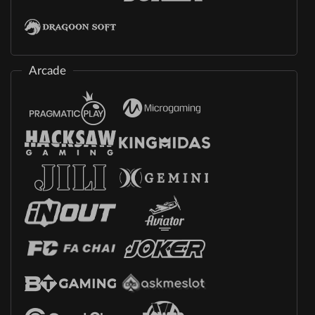
Arcade