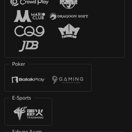
Poker
E-Sports
Sabung Ayam