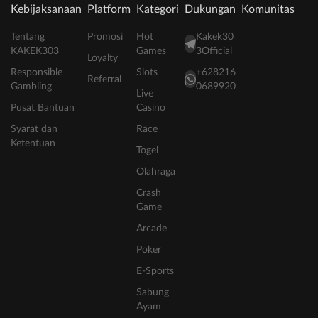
Kebijaksanaan
Platform
Kategori
Dukungan
Komunitas
Tentang
Promosi
Hot
Kakek30
KAKEK303
Games
3Official
Loyalty
Responsible
Slots
+628216
Referral
Gambling
0689920
Live
Pusat Bantuan
Casino
Syarat dan
Race
Ketentuan
Togel
Olahraga
Crash
Game
Arcade
Poker
E-Sports
Sabung
Ayam