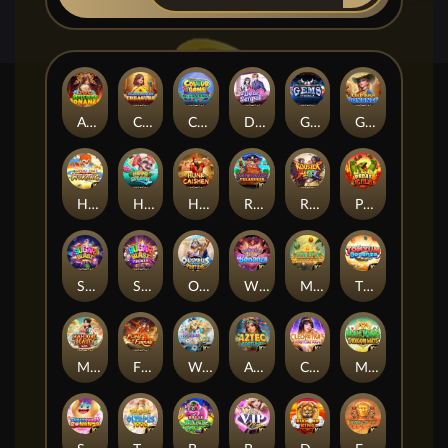
Aztec Rush Bonanza
Cleopatra's Treasure
Colour Game Mega Bonus
Dear Senpai
Gems of Valhalla
Gold Rush Bonanza
HEAVENLY FEAST WITH WUKONG
Hippo Splash
Hunk Cai Shen
REDBEARD TREASURE
Rooster Blitz
Pedas Gila
Sugar Blast
Sugar Blast Frenzy
Olympus Fortune
WILD WITCH SUGAR BONANZA
MAYA TEMPLE OF FORTUNE
TOMYUM BONANZA
Mahjong Beauty
Flame of Fortune
Wonder Ace
Aztec Fortune
Cleopatra's Fortune Ways
Mahjong Dragon Ways