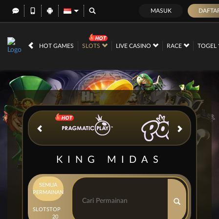
MASUK
DAFTA
IDR
12,746,036,
HOT GAMES
SLOTS
LIVE CASINO
RACE
TOGEL
KING MIDAS
SEMUA
PERMAINAN
SLOTS
TOP
20