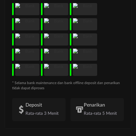
* Selama bank maintenance dan bank offline deposit dan penarikan
tidak dapat diproses
Deposit
Penarikan
Rata-rata 3 Menit
Rata-rata 5 Menit