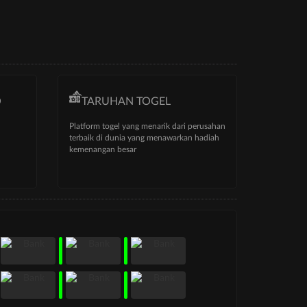
O
TARUHAN TOGEL
Platform togel yang menarik dari perusahan
terbaik di dunia yang menawarkan hadiah
kemenangan besar