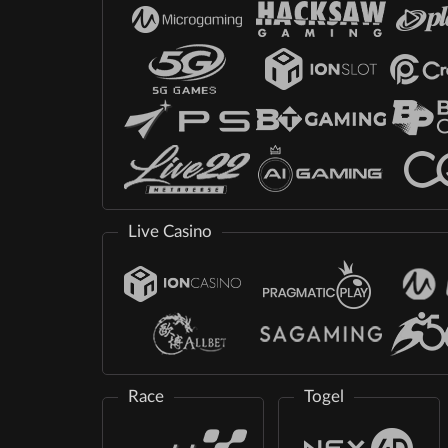
Live Casino
Race
Togel