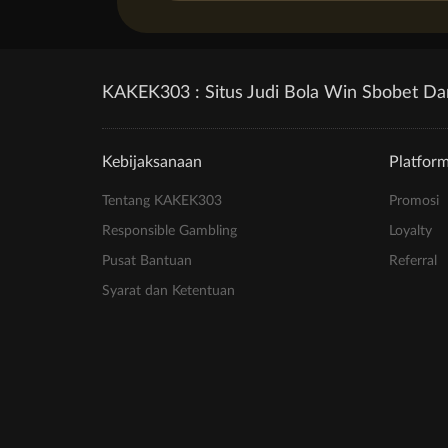
KAKEK303 : Situs Judi Bola Win Sbobet Da
Kebijaksanaan
Platfor
Tentang KAKEK303
Promosi
Responsible Gambling
Loyalty
Pusat Bantuan
Referral
Syarat dan Ketentuan