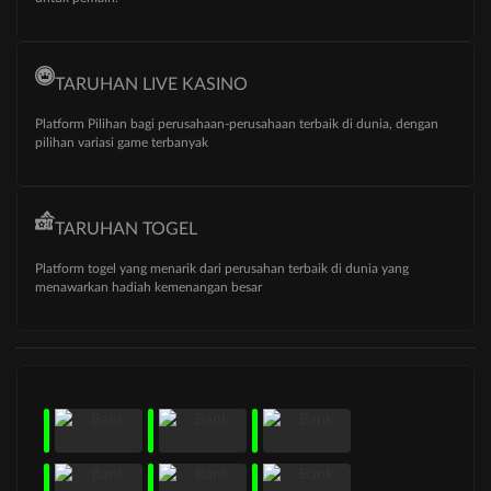
TARUHAN LIVE KASINO
Platform Pilihan bagi perusahaan-perusahaan terbaik di dunia, dengan
pilihan variasi game terbanyak
TARUHAN TOGEL
Platform togel yang menarik dari perusahan terbaik di dunia yang
menawarkan hadiah kemenangan besar