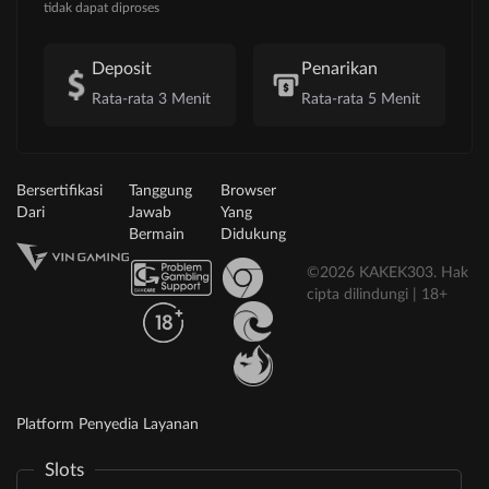
tidak dapat diproses
Deposit
Penarikan
Rata-rata 3 Menit
Rata-rata 5 Menit
Bersertifikasi
Tanggung
Browser
Dari
Jawab
Yang
Bermain
Didukung
©2026 KAKEK303. Hak
cipta dilindungi | 18+
Platform Penyedia Layanan
Slots