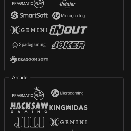
Arcade