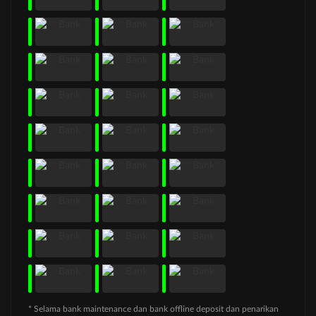
* Selama bank maintenance dan bank offline deposit dan penarikan