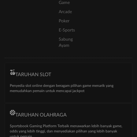
Game
Arcade
Poker
E-Sports
Sabung
Ayam
TARUHAN SLOT
Penyedia slot online dengan beragam pilihan game menarik yang
memudahkan pemain untuk mencapai jackpot
TARUHAN OLAHRAGA
Sportsbook Gaming Platform Terbaik menawarkan lebih banyak game,
odds yang lebih tinggi, dan menyediakan pilihan yang lebih banyak
untuk pemain.