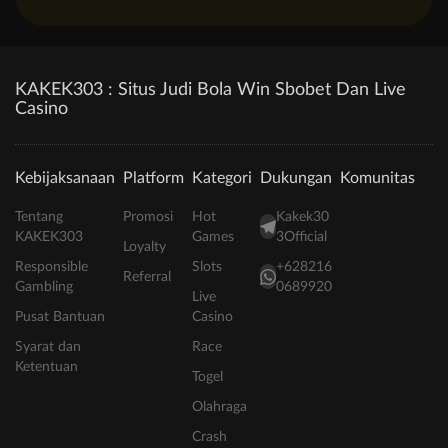
KAKEK303 : Situs Judi Bola Win Sbobet Dan Live
Casino
Kebijaksanaan
Platform
Kategori
Dukungan
Komunitas
Tentang
Promosi
Hot
Kakek30
KAKEK303
Games
3Official
Loyalty
Responsible
Slots
+628216
Referral
Gambling
0689920
Live
Pusat Bantuan
Casino
Syarat dan
Race
Ketentuan
Togel
Olahraga
Crash