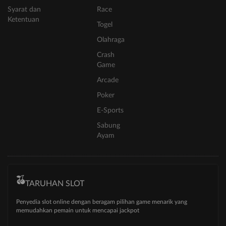
Syarat dan
Race
Ketentuan
Togel
Olahraga
Crash
Game
Arcade
Poker
E-Sports
Sabung
Ayam
TARUHAN SLOT
Penyedia slot online dengan beragam pilihan game menarik yang
memudahkan pemain untuk mencapai jackpot