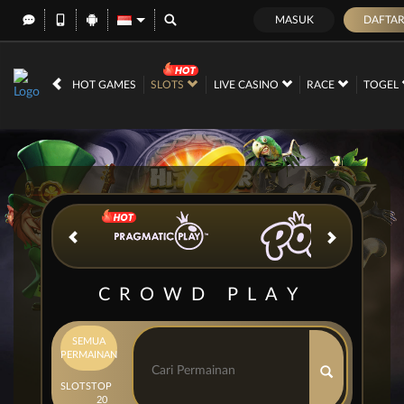
MASUK
DAFTA
IDR
12,668,494,
HOT GAMES
SLOTS
LIVE CASINO
RACE
TOGEL
CROWD PLAY
SEMUA
PERMAINAN
SLOTS
TOP
20