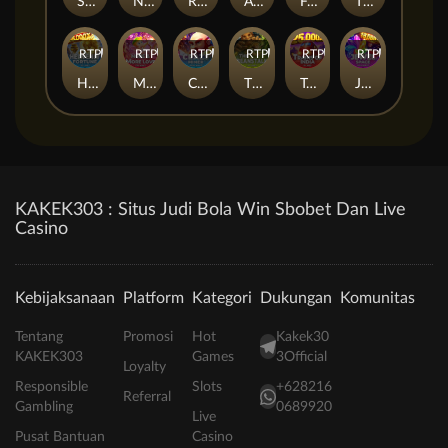
Spirit of Nine Tails
Nezha And The Dragon Emperor
Ragnar's Conquest
Amon Ra's Relic
Four Scholars
Three Kingdoms Slot
RTP
97%
RTP
96%
RTP
95%
RTP
98%
RTP
98%
RTP
95%
Heavenly Fortune
More & More Love
Crazy Miner
The Beanstalk
Trains of India
Jewel Space
KAKEK303 : Situs Judi Bola Win Sbobet Dan Live
Casino
Kebijaksanaan
Platform
Kategori
Dukungan
Komunitas
Tentang
Promosi
Hot
Kakek30
KAKEK303
Games
3Official
Loyalty
Responsible
Slots
+628216
Referral
Gambling
0689920
Live
Pusat Bantuan
Casino