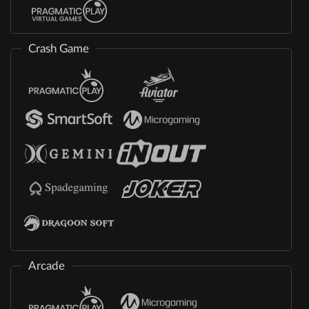
Crash Game
Arcade