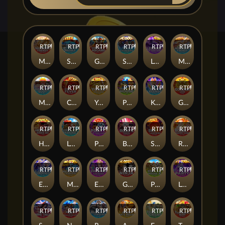
RTP
96%
RTP
82%
RTP
98%
RTP
98%
RTP
95%
RTP
84%
Mahjong Frenzy
Sharkalicious
Gods of Asgard
Sky Chasers
Legend of King Kong
Mahjong Frenzy : Tiles of Fortunes
RTP
97%
RTP
97%
RTP
95%
RTP
97%
RTP
98%
RTP
97%
Money Tree Slot
CNY Fever
Yokai Treasure
Paw House
Kirin Legends
Golden Lion
RTP
97%
RTP
97%
RTP
96%
RTP
96%
RTP
95%
RTP
95%
Highway Kings HD
Lost Paradise 2
Play If You Dare
Bozo's Trick
Sky Lantern
Royal Pastry Chef
RTP
96%
RTP
95%
RTP
96%
RTP
96%
RTP
98%
RTP
95%
Elementalist
Magic Lamp Carnival
Evil Queen Cauldron
Gate of Ninja
Paw House 2
Let's Party
RTP
97%
RTP
97%
RTP
95%
RTP
97%
RTP
97%
RTP
95%