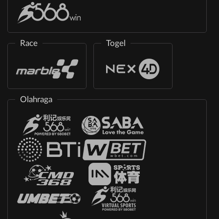
Race
Togel
Olahraga