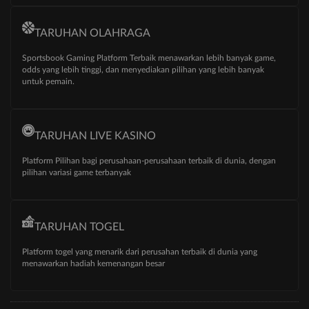
TARUHAN OLAHRAGA
Sportsbook Gaming Platform Terbaik menawarkan lebih banyak game,
odds yang lebih tinggi, dan menyediakan pilihan yang lebih banyak
untuk pemain.
TARUHAN LIVE KASINO
Platform Pilihan bagi perusahaan-perusahaan terbaik di dunia, dengan
pilihan variasi game terbanyak
TARUHAN TOGEL
Platform togel yang menarik dari perusahan terbaik di dunia yang
menawarkan hadiah kemenangan besar