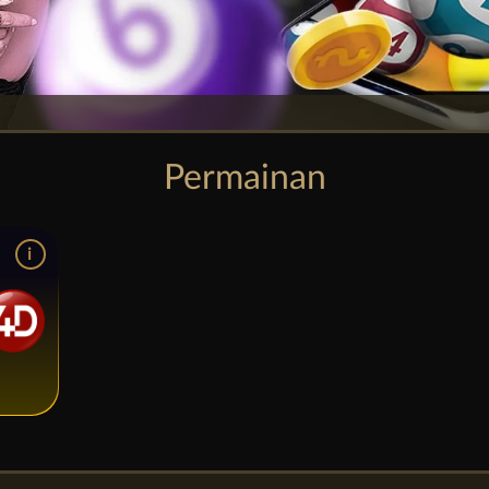
Permainan
i