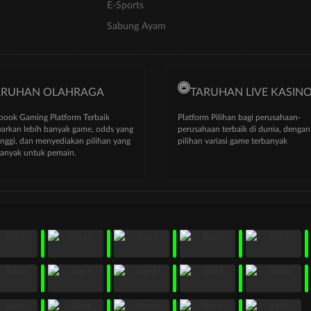
E-Sports
Sabung Ayam
ARUHAN OLAHRAGA
TARUHAN LIVE KASIN
book Gaming Platform Terbaik
Platform Pilihan bagi perusahaan-
rkan lebih banyak game, odds yang
perusahaan terbaik di dunia, dengan
tinggi, dan menyediakan pilihan yang
pilihan variasi game terbanyak
banyak untuk pemain.