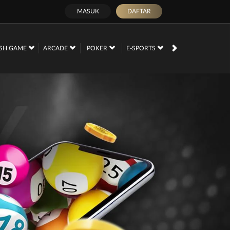
MASUK
DAFTAR
SH GAME
ARCADE
POKER
E-SPORTS
SABUNG AYAM