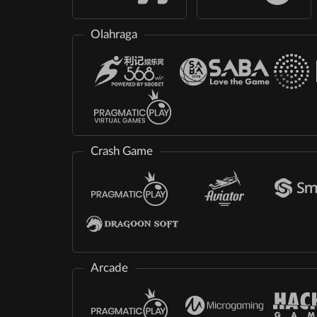
Olahraga
Crash Game
Arcade