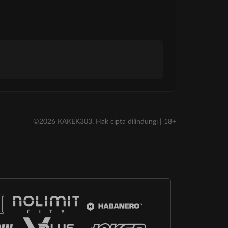
©2026 KAKEK303. Hak cipta dilindungi | 18+