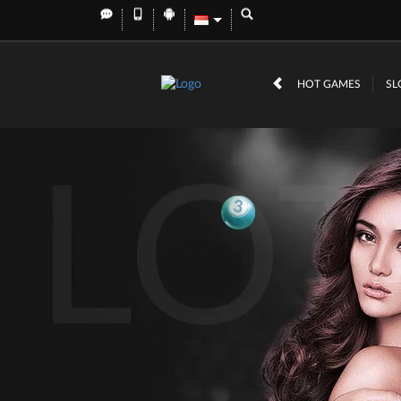
HOT GAMES
SL