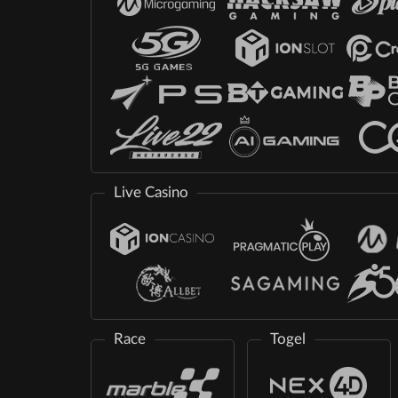
Live Casino
Race
Togel