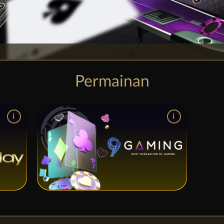
Permainan
i
i