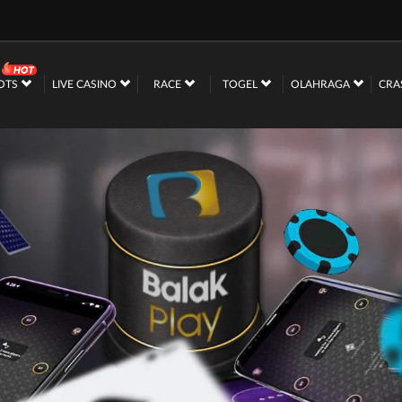
OTS
LIVE CASINO
RACE
TOGEL
OLAHRAGA
CRA