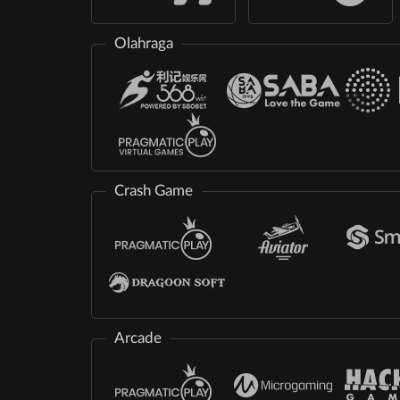
Olahraga
Crash Game
Arcade