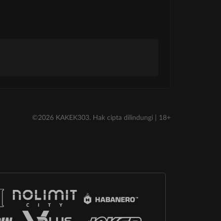
©2026 KAKEK303. Hak cipta dilindungi | 18+