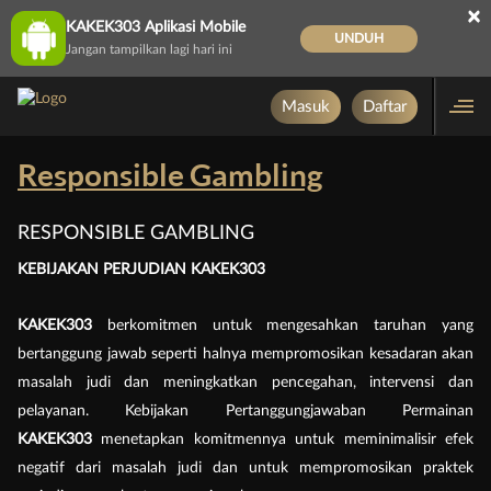
×
KAKEK303 Aplikasi Mobile
UNDUH
Jangan tampilkan lagi hari ini
Masuk
Daftar
Responsible Gambling
RESPONSIBLE GAMBLING
KEBIJAKAN PERJUDIAN KAKEK303
KAKEK303
berkomitmen untuk mengesahkan taruhan yang
bertanggung jawab seperti halnya mempromosikan kesadaran akan
masalah judi dan meningkatkan pencegahan, intervensi dan
pelayanan. Kebijakan Pertanggungjawaban Permainan
KAKEK303
menetapkan komitmennya untuk meminimalisir efek
negatif dari masalah judi dan untuk mempromosikan praktek