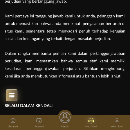
perjudian yang bertanggung jawab.
Kami percaya ini tanggung jawab kami untuk anda, pelanggan kami,
untuk memastikan bahwa anda menikmati pengalaman bertaruh di
situs kami, sementara tetap menyadari penuh terhadap kerugian
sosial dan keuangan yang terkait dengan masalah perjudian.
Dalam rangka membantu pemain kami dalam pertanggunjawaban
perjudian, kami memastikan bahwa semua staf kami memiliki
kesadaran pertanggunjawaban perjudian. Silahkan menghubungi
kami jika anda membutuhkan informasi atau bantuan lebih lanjut.
SELALU DALAM KENDALI
Sementara mayoritas dari pelanggan kami bermain dalam
Beranda
Promosi
Masuk
Hub. Kami
Akun Saya
kemampuan mereka namun untuk beberapa orang akan lebih sulit